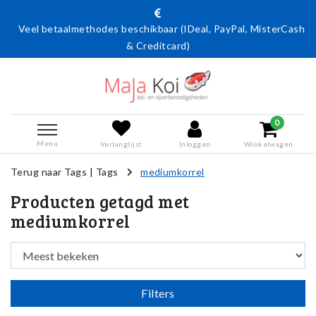
Veel betaalmethodes beschikbaar (IDeal, PayPal, MisterCash
& Creditcard)
0
Menu
Verlanglijst
Inloggen
Winkelwagen
Terug naar Tags
|
Tags
mediumkorrel
Producten getagd met
mediumkorrel
Filters