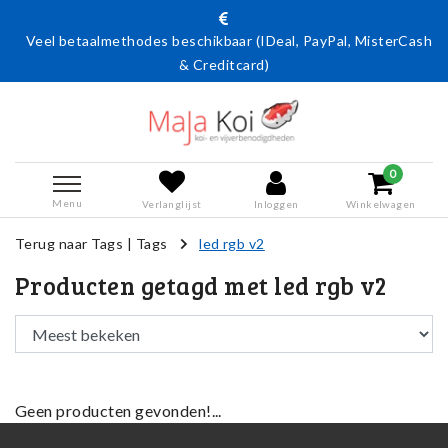
Veel betaalmethodes beschikbaar (IDeal, PayPal, MisterCash
& Creditcard)
0
Menu
Verlanglijst
Inloggen
Winkelwagen
Terug naar Tags
|
Tags
led rgb v2
Producten getagd met led rgb v2
Geen producten gevonden!...