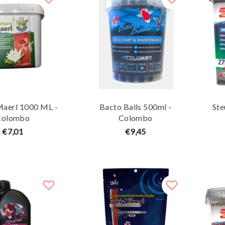
Maerl 1000 ML -
Bacto Balls 500ml -
Ste
Colombo
Colombo
€7,01
€9,45