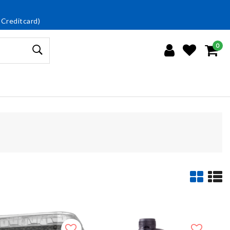
 Creditcard)
0