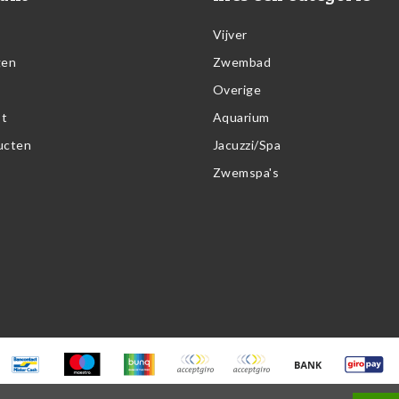
Vijver
gen
Zwembad
Overige
st
Aquarium
ducten
Jacuzzi/Spa
Zwemspa's