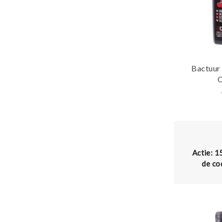
Bactuur
Actie: 1
de co