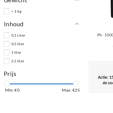
< 1 kg
Inhoud
Ph- 100
0,1 Liter
0,5 liter
1 liter
2,5 liter
Prijs
Actie: 1
de co
Min: €
0
Max: €
25