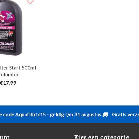
lter Start 500ml -
Colombo
€17,99
e code Aquafiltrix15 - geldig t/m 31 augustus.
Gratis verz
unt
Kies een categorie