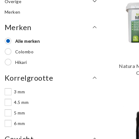
Overige
Merken
Merken
Alle merken
Colombo
Hikari
Natura 
Korrelgrootte
3 mm
4.5 mm
5 mm
6 mm
Gewicht