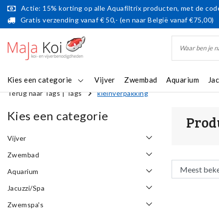
Actie: 15% korting op alle Aquafiltrix producten, met de code
Gratis verzending vanaf € 50,- (en naar België vanaf €75,00)
Kies een categorie
Vijver
Zwembad
Aquarium
Ja
Terug naar Tags
|
Tags
kleinverpakking
Kies een categorie
Prod
Vijver
Zwembad
Aquarium
Jacuzzi/Spa
Zwemspa's