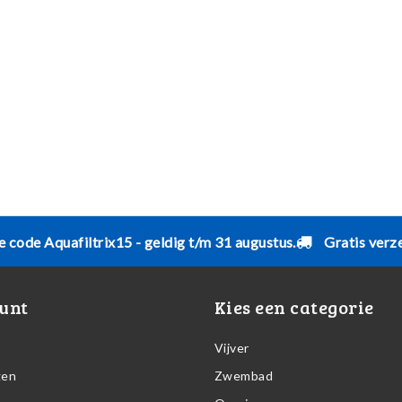
e code Aquafiltrix15 - geldig t/m 31 augustus.
Gratis verz
unt
Kies een categorie
Vijver
gen
Zwembad