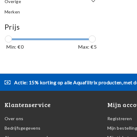
Overige
Merken
Prijs
Min: €
0
Max: €
5
Actie: 15% korting op alle Aquafiltrix producten, met d
Klantenservice
Mijn acco
Over ons
Registreren
Bedrijfsgegevens
Mijn bestellin