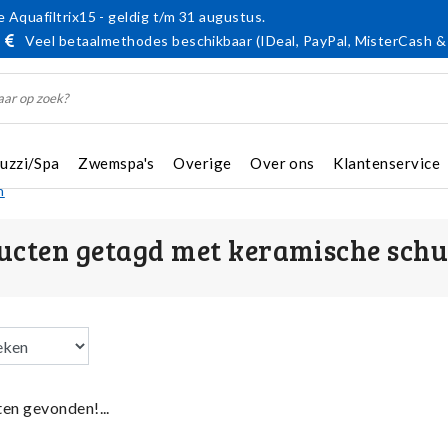
 Aquafiltrix15 - geldig t/m 31 augustus.
Veel betaalmethodes beschikbaar (IDeal, PayPal, MisterCash &
cuzzi/Spa
Zwemspa's
Overige
Over ons
Klantenservice
n
ucten getagd met keramische schu
en gevonden!...