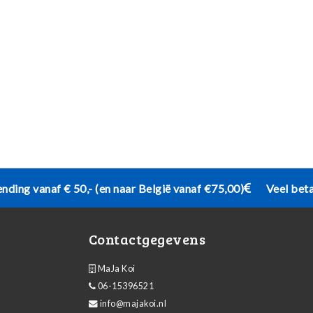
ending vanaf € 50,- (en naar België vanaf €75,00)
Veel bet
Contactgegevens
MaJa Koi
06-15396521
info@majakoi.nl