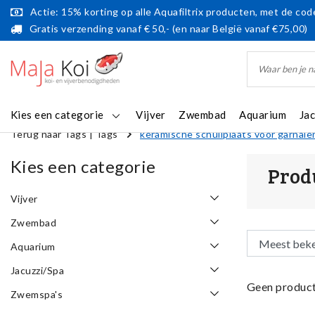
Actie: 15% korting op alle Aquafiltrix producten, met de code
Gratis verzending vanaf € 50,- (en naar België vanaf €75,00)
Kies een categorie
Vijver
Zwembad
Aquarium
Ja
Terug naar Tags
|
Tags
keramische schuilplaats voor garnale
Kies een categorie
Prod
Vijver
Zwembad
Aquarium
Jacuzzi/Spa
Geen product
Zwemspa's