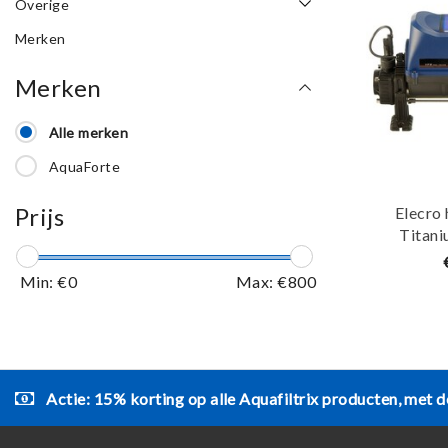
Overige
Merken
Merken
Alle merken
AquaForte
Prijs
Elecro 
Titan
A
Min: €
0
Max: €
800
Actie: 15% korting op alle Aquafiltrix producten, met d