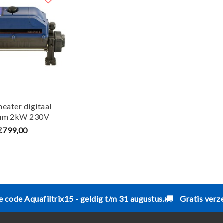
heater digitaal
ium 2kW 230V
quaForte
€799,00
e code Aquafiltrix15 - geldig t/m 31 augustus.
Gratis verz