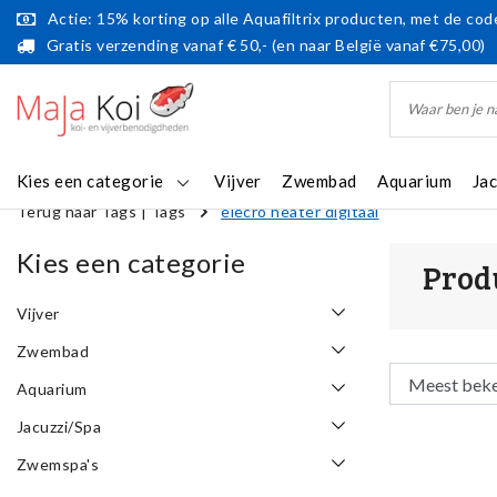
Actie: 15% korting op alle Aquafiltrix producten, met de code
Gratis verzending vanaf € 50,- (en naar België vanaf €75,00)
Kies een categorie
Vijver
Zwembad
Aquarium
Ja
Terug naar Tags
|
Tags
elecro heater digitaal
Kies een categorie
Prod
Vijver
Zwembad
Aquarium
Jacuzzi/Spa
Zwemspa's