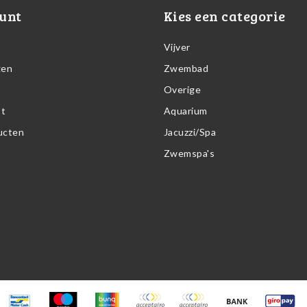
unt
Kies een categorie
Vijver
gen
Zwembad
Overige
st
Aquarium
ducten
Jacuzzi/Spa
Zwemspa's