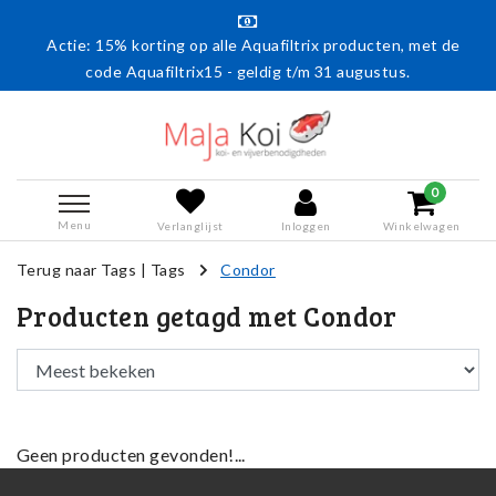
Actie: 15% korting op alle Aquafiltrix producten, met de
code Aquafiltrix15 - geldig t/m 31 augustus.
0
Menu
Verlanglijst
Inloggen
Winkelwagen
Terug naar Tags
|
Tags
Condor
Producten getagd met Condor
Geen producten gevonden!...