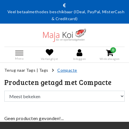
Veel betaalmethodes beschikbaar (IDeal, PayPal, MisterCash
& Creditcard)
0
Menu
Verlanglijst
Inloggen
Winkelwagen
Terug naar Tags
|
Tags
Compacte
Producten getagd met Compacte
Geen producten gevonden!...