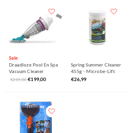
Sale
Draadloze Pool En Spa
Spring Summer Cleaner
Vacuum Cleaner
455g - Microbe-Lift
(Oplaadbaar) - Interline
€199,00
€26,99
€259,00