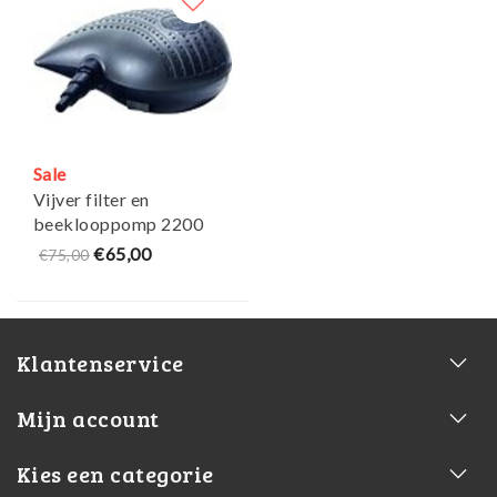
Sale
Vijver filter en
beeklooppomp 2200
ltr/u craft eco
€65,00
€75,00
Klantenservice
Mijn account
Kies een categorie