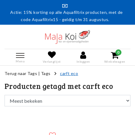
Actie: 15% korting op alle Aquafiltrix producten, met de
Gr
code Aquafiltrix15 - geldig t/m 31 augustus.
0
Menu
Verlanglijst
Inloggen
Winkelwagen
Terug naar Tags
|
Tags
carft eco
Producten getagd met carft eco