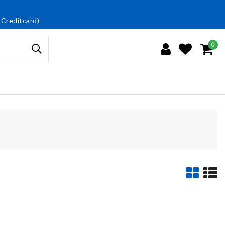
 Creditcard)
0