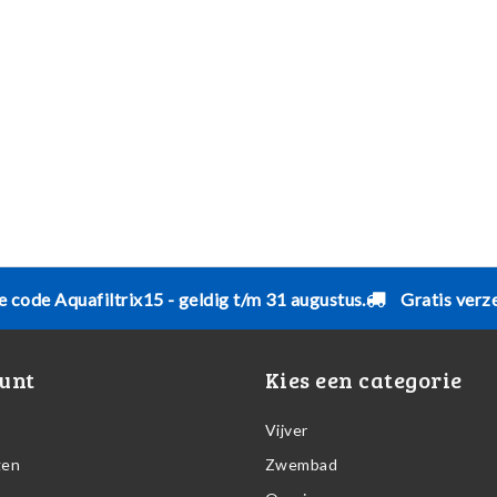
e code Aquafiltrix15 - geldig t/m 31 augustus.
Gratis verz
unt
Kies een categorie
Vijver
gen
Zwembad