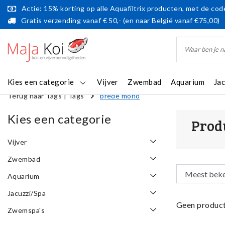
Actie: 15% korting op alle Aquafiltrix producten, met de code
Gratis verzending vanaf € 50,- (en naar België vanaf €75,00)
Kies een categorie
Vijver
Zwembad
Aquarium
Ja
Terug naar Tags
|
Tags
brede mond
Kies een categorie
Prod
Vijver
Zwembad
Aquarium
Jacuzzi/Spa
Geen product
Zwemspa's