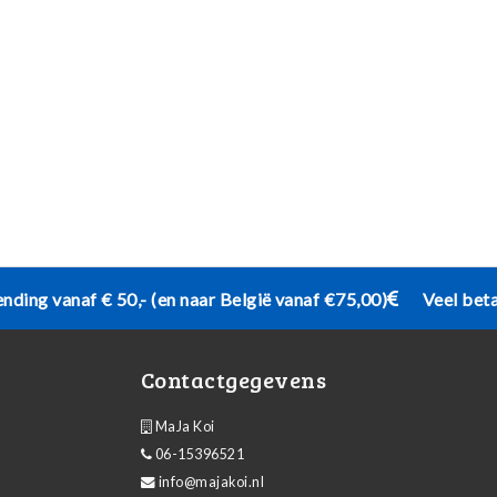
ending vanaf € 50,- (en naar België vanaf €75,00)
Veel bet
Contactgegevens
MaJa Koi
06-15396521
info@majakoi.nl