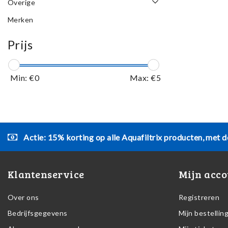
Overige
Merken
Prijs
Min: €
0
Max: €
5
Actie: 15% korting op alle Aquafiltrix producten, met d
Klantenservice
Mijn acco
Over ons
Registreren
Bedrijfsgegevens
Mijn bestellin