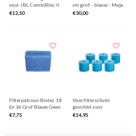
voor JBL CombiBloc II
cm grof - blauw - Maja
CristalProfi
Koi
€12,50
€30,00
e1502/e1902 - Maja Koi
Filterpatroon Biotec 18
Voorfilterschuim
En 36 Grof Blauw Geen
geschikt voor
Origineel Onderdeel
Biomaster thermo set
€7,75
€14,95
van 6 - Maja Koi