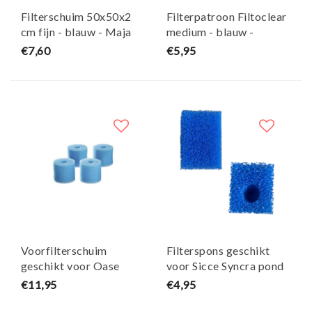
Filterschuim 50x50x2
Filterpatroon Filtoclear
cm fijn - blauw - Maja
medium - blauw -
Koi
Aquaforte
€7,60
€5,95
Voorfilterschuim
Filterspons geschikt
geschikt voor Oase
voor Sicce Syncra pond
Biomaster thermo set
1.5 fonteinpomp
€11,95
€4,95
van 4 - Maja Koi
vervangspons blauw -
Maja Koi