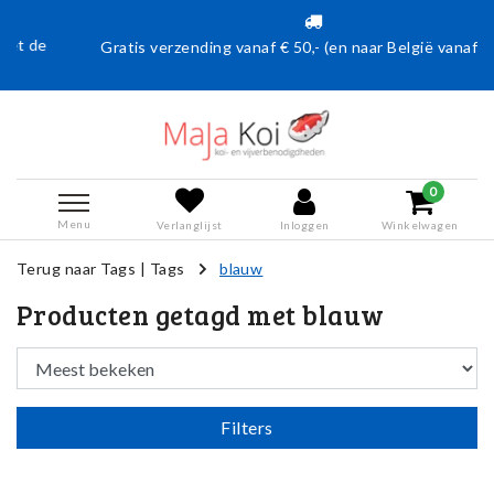
Gratis verzending vanaf € 50,- (en naar België vanaf €75,00)
0
Menu
Verlanglijst
Inloggen
Winkelwagen
Terug naar Tags
|
Tags
blauw
Producten getagd met blauw
Filters