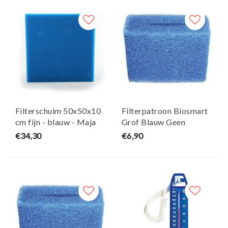
Filterschuim 50x50x10
Filterpatroon Biosmart
cm fijn - blauw - Maja
Grof Blauw Geen
Koi
Origineel Onderdeel
€34,30
€6,90