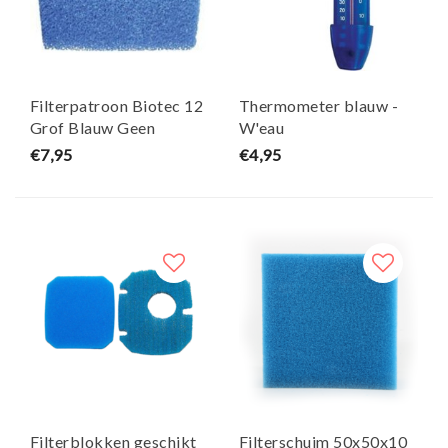
Filterpatroon Biotec 12
Thermometer blauw -
Grof Blauw Geen
W'eau
Origineel Onderdeel
€7,95
€4,95
Filterblokken geschikt
Filterschuim 50x50x10