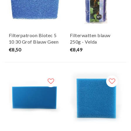
Filterpatroon Biotec 5
Filterwatten blauw
10 30 Grof Blauw Geen
250g - Velda
Origineel Onderdeel
€8,50
€8,49