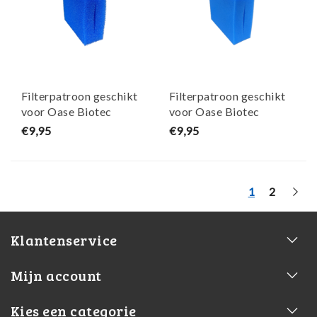
Filterpatroon geschikt
Filterpatroon geschikt
voor Oase Biotec
voor Oase Biotec
5.1/10.1 grof - blauw -
5.1/10.1 extra fijn -
€9,95
€9,95
Maja Koi
blauw - Maja Koi
1
2
Klantenservice
Mijn account
Kies een categorie