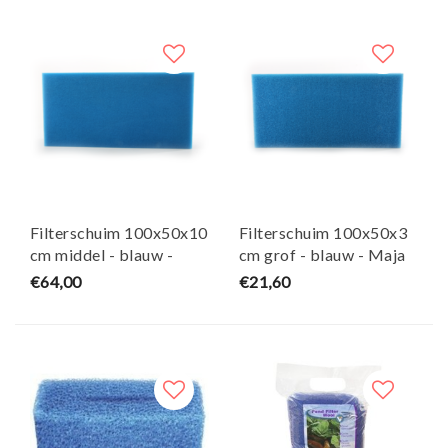
Filterschuim 100x50x10
Filterschuim 100x50x3
cm middel - blauw -
cm grof - blauw - Maja
Maja Koi
Koi
€64,00
€21,60