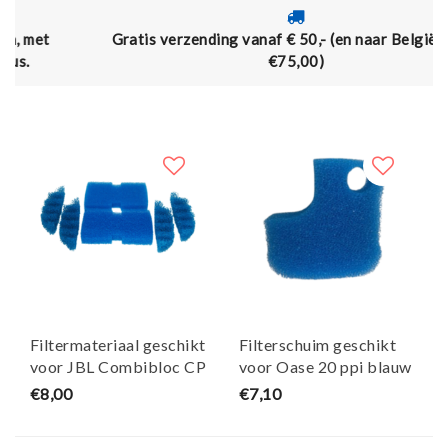
Gratis verzending vanaf € 50,- (en naar België vanaf
€75,00)
Filtermateriaal geschikt
Filterschuim geschikt
voor JBL Combibloc CP
voor Oase 20 ppi blauw
E400/E700/E900 - Maja
biomaster (thermo) -
€8,00
€7,10
Koi
Maja Koi