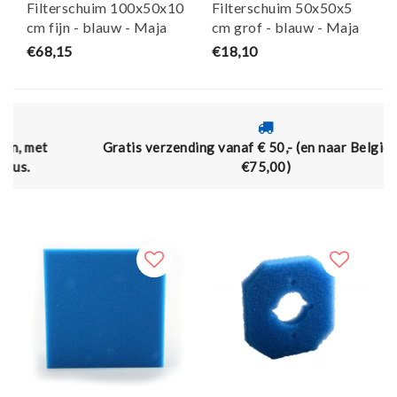
Filterschuim 100x50x10
Filterschuim 50x50x5
cm fijn - blauw - Maja
cm grof - blauw - Maja
Koi
Koi
€68,15
€18,10
Gratis verzending vanaf € 50,- (en naar België vanaf
€75,00)