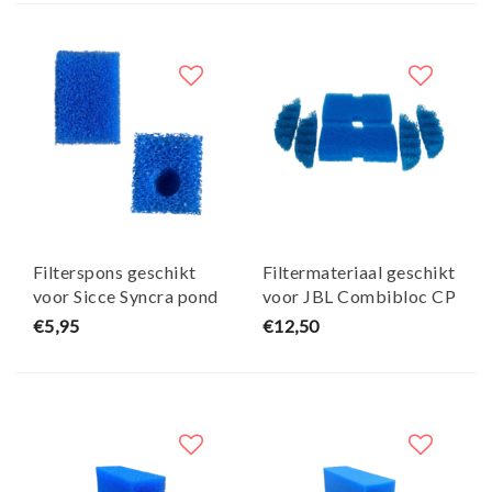
Filterspons geschikt
Filtermateriaal geschikt
voor Sicce Syncra pond
voor JBL Combibloc CP
2.5 fonteinpomp
E1500/E1900 - Maja
€5,95
€12,50
vervangspons blauw -
Koi
Sicce