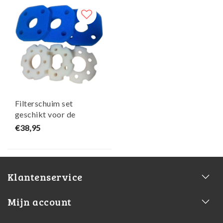
Filterschuim set
geschikt voor de
BioPressure
€38,95
10000/18000 - Maja
Koi
Klantenservice
Mijn account