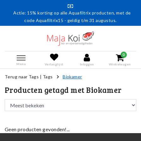
Actie: 15% korting op alle Aquafiltrix producten, met de
code Aquafiltrix15 - geldig t/m 31 augustus.
0
Menu
Verlanglijst
Inloggen
Winkelwagen
Terug naar Tags
|
Tags
Biokamer
Producten getagd met Biokamer
Geen producten gevonden!...