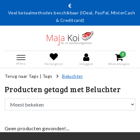
Veel betaalmethodes beschikbaar (IDeal, PayPal, MisterCash
& Creditcard)
0
Menu
Verlanglijst
Inloggen
Winkelwagen
Terug naar Tags
|
Tags
Beluchter
Producten getagd met Beluchter
Geen producten gevonden!...