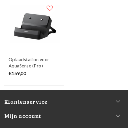
Oplaadstation voor
AquaSense (Pro)
Beatbot - W'eau
€159,00
Klantenservice
Mijn account