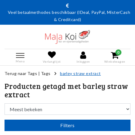
Veel betaalmethodes beschikbaar (IDeal, PayPal, MisterCash
& Creditcard)
0
Menu
Verlanglijst
Inloggen
Winkelwagen
Terug naar Tags
|
Tags
barley straw extract
Producten getagd met barley straw
extract
Filters