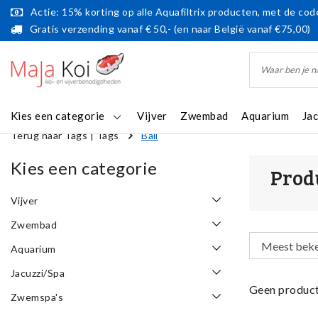
Actie: 15% korting op alle Aquafiltrix producten, met de code
Gratis verzending vanaf € 50,- (en naar België vanaf €75,00)
Kies een categorie
Vijver
Zwembad
Aquarium
Ja
Terug naar Tags
|
Tags
Bali
Kies een categorie
Prod
Vijver
Zwembad
Aquarium
Jacuzzi/Spa
Geen product
Zwemspa's