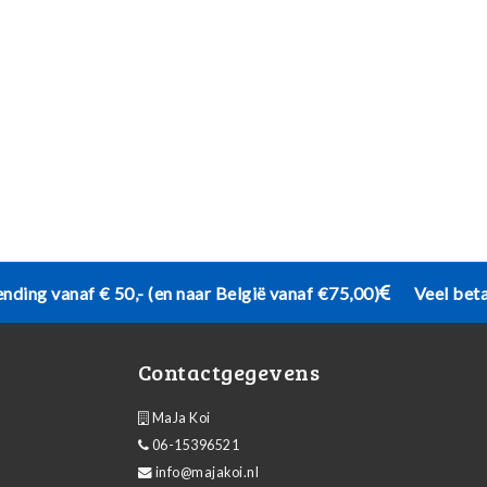
ending vanaf € 50,- (en naar België vanaf €75,00)
Veel bet
Contactgegevens
MaJa Koi
06-15396521
info@majakoi.nl