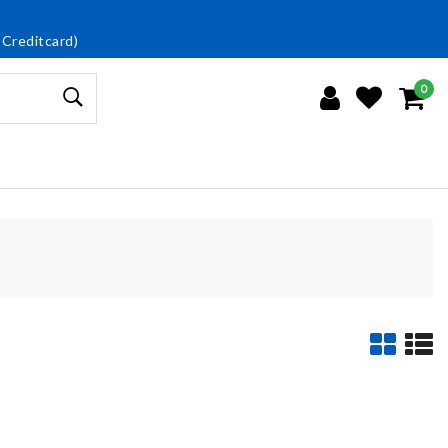
 Creditcard)
0