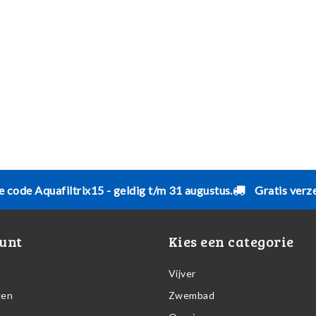
e code Aquafiltrix15 - geldig t/m 31 augustus.
Gratis verz
unt
Kies een categorie
Vijver
gen
Zwembad