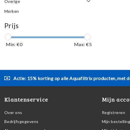
Overige
Merken
Prijs
Min: €
0
Max: €
5
Actie: 15% korting op alle Aquafiltrix producten, met d
Klantenservice
Mijn acco
Over ons
Registreren
Bedrijfsgegevens
Mijn bestellin