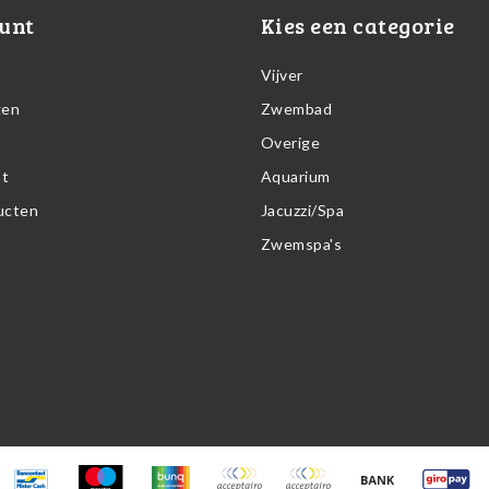
unt
Kies een categorie
Vijver
gen
Zwembad
Overige
st
Aquarium
ducten
Jacuzzi/Spa
Zwemspa's