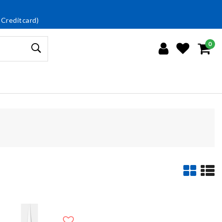
 Creditcard)
0