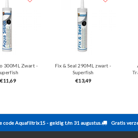
co 300ML Zwart -
Fix & Seal 290ML zwart -
uperfish
Superfish
Tr
€11,69
€13,49
e code Aquafiltrix15 - geldig t/m 31 augustus.
Gratis verz