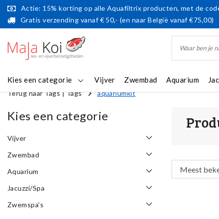
Actie: 15% korting op alle Aquafiltrix producten, met de code
Gratis verzending vanaf € 50,- (en naar België vanaf €75,00)
Kies een categorie
Vijver
Zwembad
Aquarium
Ja
Terug naar Tags
|
Tags
aquariumkit
Kies een categorie
Prod
Vijver
Zwembad
Aquarium
Jacuzzi/Spa
Zwemspa's