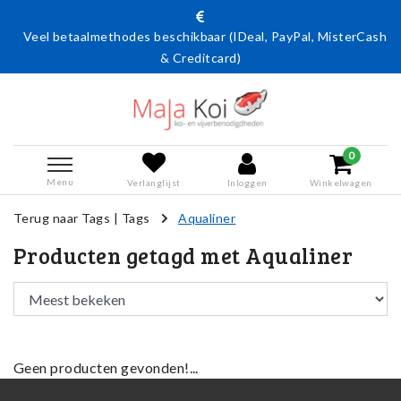
Veel betaalmethodes beschikbaar (IDeal, PayPal, MisterCash
& Creditcard)
0
Menu
Verlanglijst
Inloggen
Winkelwagen
Terug naar Tags
|
Tags
Aqualiner
Producten getagd met Aqualiner
Geen producten gevonden!...