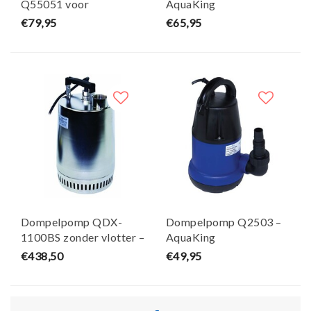
Q55051 voor
AquaKing
schoonwater –
€79,95
€65,95
AquaKing
Dompelpomp QDX-
Dompelpomp Q2503 –
1100BS zonder vlotter –
AquaKing
AquaKing
€438,50
€49,95