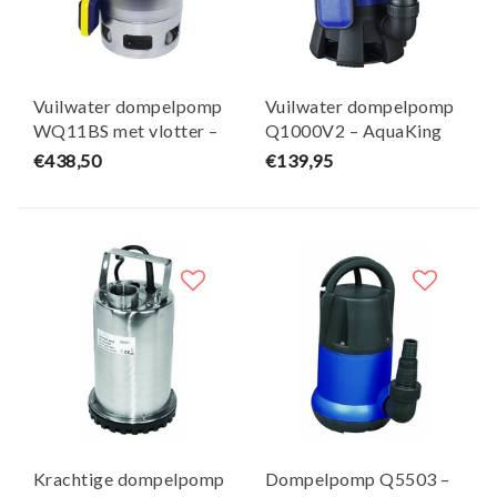
Vuilwater dompelpomp
Vuilwater dompelpomp
WQ11BS met vlotter –
Q1000V2 – AquaKing
AquaKing
€438,50
€139,95
Krachtige dompelpomp
Dompelpomp Q5503 –