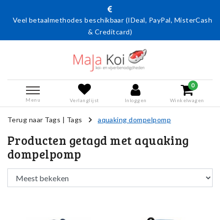
Veel betaalmethodes beschikbaar (IDeal, PayPal, MisterCash
& Creditcard)
0
Menu
Verlanglijst
Inloggen
Winkelwagen
Terug naar Tags
|
Tags
aquaking dompelpomp
Producten getagd met aquaking
dompelpomp