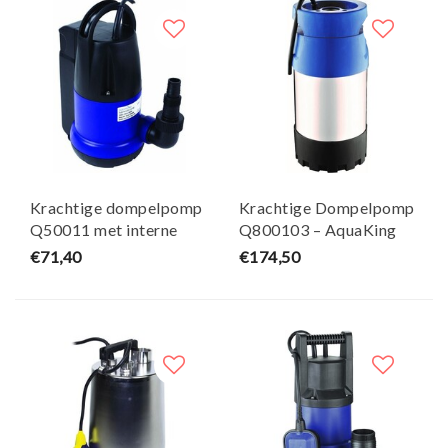
Krachtige dompelpomp
Krachtige Dompelpomp
Q50011 met interne
Q800103 – AquaKing
vlotter – AquaKing
€71,40
€174,50