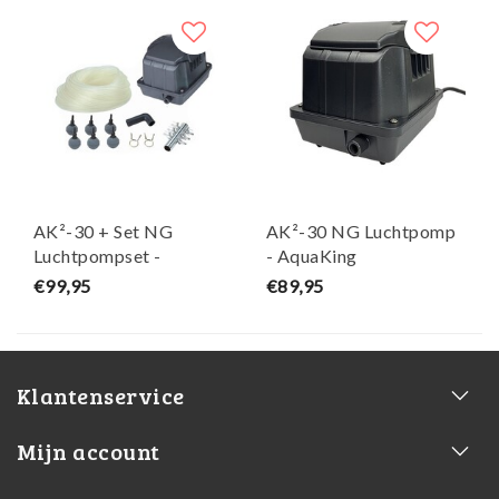
AK²-30 + Set NG
AK²-30 NG Luchtpomp
Luchtpompset -
- AquaKing
AquaKing
€99,95
€89,95
Klantenservice
Mijn account