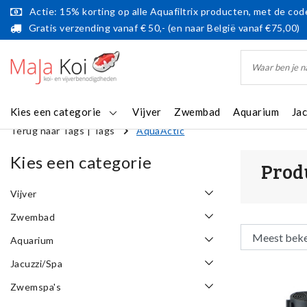
Actie: 15% korting op alle Aquafiltrix producten, met de code
Gratis verzending vanaf € 50,- (en naar België vanaf €75,00)
Kies een categorie
Vijver
Zwembad
Aquarium
Ja
Terug naar Tags
|
Tags
AquaActic
Kies een categorie
Prod
Vijver
Zwembad
Aquarium
Jacuzzi/Spa
Zwemspa's