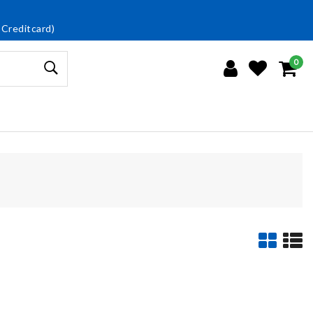
 Creditcard)
0