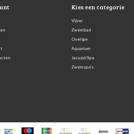
unt
Kies een categorie
Vijver
gen
Zwembad
Overige
st
Aquarium
ducten
Jacuzzi/Spa
Zwemspa's