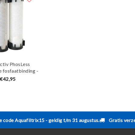
ctiv PhosLess
 fosfaatbinding -
Oase
€42,95
e code Aquafiltrix15 - geldig t/m 31 augustus.
Gratis verz