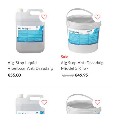
Sale
Alg-Stop Liquid
Alg Stop Anti Draadalg
Vloeibaar Anti Draadalg
Middel 5 Kilo -
Middel 5l - AquaForte
Aquaforte
€55,00
€49,95
€59,70