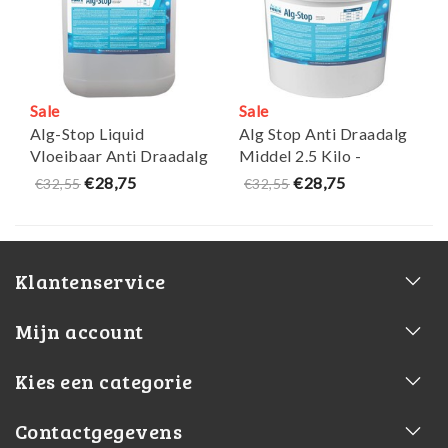
Sale
Sale
Alg-Stop Liquid
Alg Stop Anti Draadalg
Vloeibaar Anti Draadalg
Middel 2.5 Kilo -
Middel 2,5l - Aquaforte
Aquaforte
€28,75
€28,75
€32,55
€32,55
Klantenservice
Mijn account
Kies een categorie
Contactgegevens