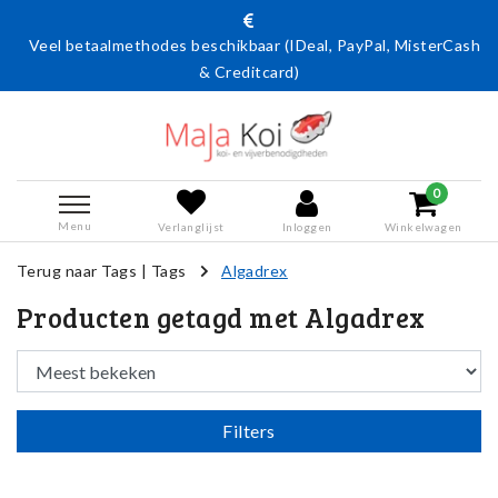
Veel betaalmethodes beschikbaar (IDeal, PayPal, MisterCash
& Creditcard)
0
Menu
Verlanglijst
Inloggen
Winkelwagen
Terug naar Tags
|
Tags
Algadrex
Producten getagd met Algadrex
Filters