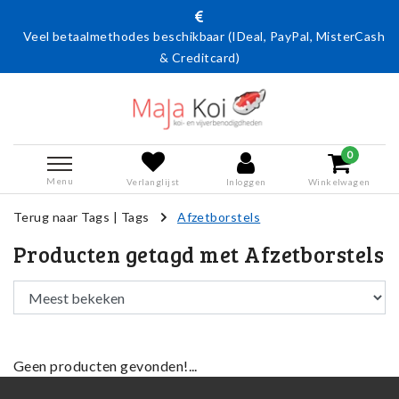
Veel betaalmethodes beschikbaar (IDeal, PayPal, MisterCash
& Creditcard)
0
Menu
Verlanglijst
Inloggen
Winkelwagen
Terug naar Tags
|
Tags
Afzetborstels
Producten getagd met Afzetborstels
Geen producten gevonden!...