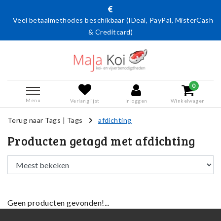
Veel betaalmethodes beschikbaar (IDeal, PayPal, MisterCash
& Creditcard)
0
Menu
Verlanglijst
Inloggen
Winkelwagen
Terug naar Tags
|
Tags
afdichting
Producten getagd met afdichting
Geen producten gevonden!...