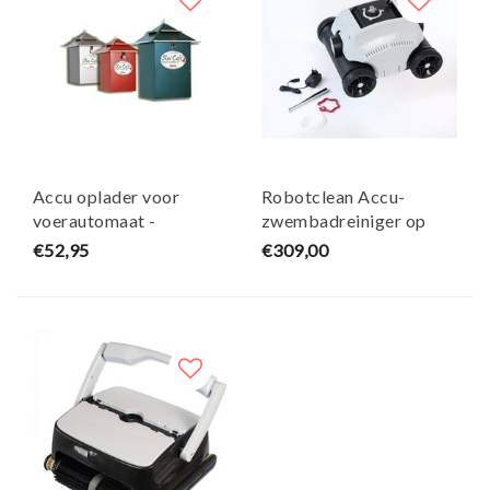
Accu oplader voor
Robotclean Accu-
voerautomaat -
zwembadreiniger op
Aquaforte
batterijen voor
€52,95
€309,00
zwembaden tot 50m² -
Ubbink