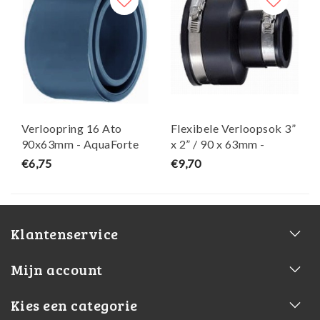
Verloopring 16 Ato
Flexibele Verloopsok 3”
90x63mm - AquaForte
x 2” / 90 x 63mm -
AquaForte
€6,75
€9,70
Klantenservice
Mijn account
Kies een categorie