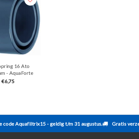
opring 16 Ato
m - AquaForte
€6,75
e code Aquafiltrix15 - geldig t/m 31 augustus.
Gratis verz