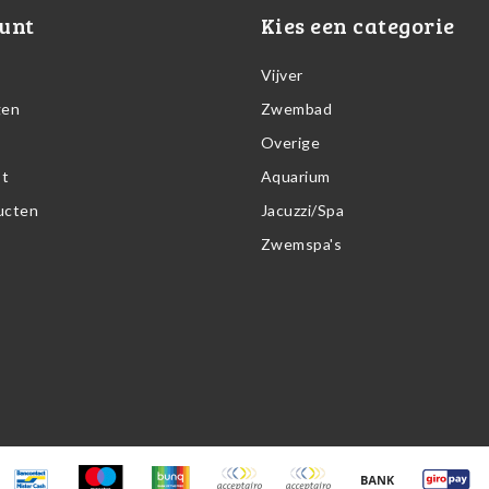
unt
Kies een categorie
Vijver
gen
Zwembad
Overige
st
Aquarium
ducten
Jacuzzi/Spa
Zwemspa's