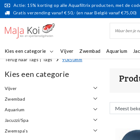
Actie: 15% korting op alle Aquafiltrix producten, met de code
Gratis verzending vanaf € 50,- (en naar België vanaf €75,00)
Kies een categorie
Vijver
Zwembad
Aquarium
Ja
Terug naar Tags
|
Tags
90x50mm
Kies een categorie
Prod
Vijver
Zwembad
Aquarium
Jacuzzi/Spa
Zwemspa's