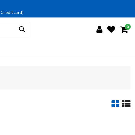
 Creditcard)
0