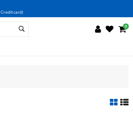
 Creditcard)
0