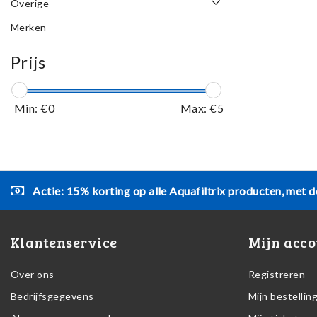
Overige
Merken
Prijs
Min: €
0
Max: €
5
Actie: 15% korting op alle Aquafiltrix producten, met d
Klantenservice
Mijn acco
Over ons
Registreren
Bedrijfsgegevens
Mijn bestellin