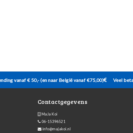
ending vanaf € 50,- (en naar België vanaf €75,00)
Veel bet
Contactgegevens
MaJa Koi
06-15396521
info@majakoi.nl