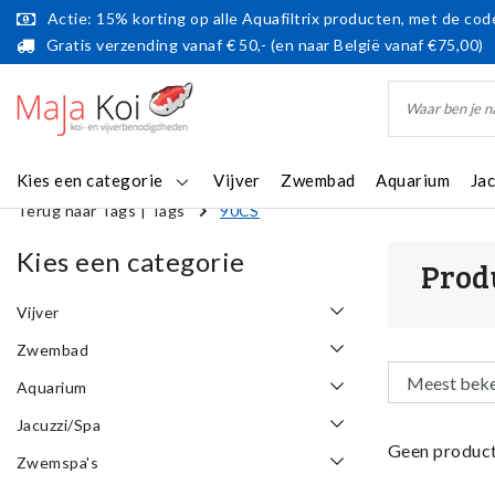
Actie: 15% korting op alle Aquafiltrix producten, met de code
Gratis verzending vanaf € 50,- (en naar België vanaf €75,00)
Kies een categorie
Vijver
Zwembad
Aquarium
Ja
Terug naar Tags
|
Tags
90CS
Kies een categorie
Prod
Vijver
Zwembad
Aquarium
Jacuzzi/Spa
Geen product
Zwemspa's