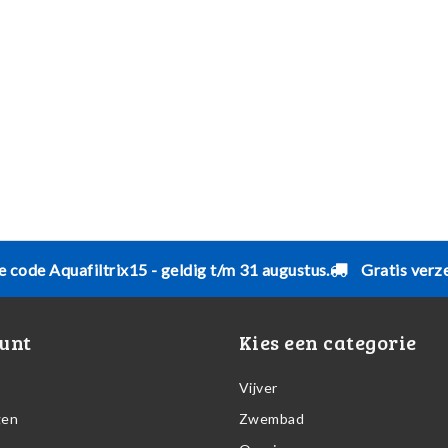
e code Aquafiltrix15 - geldig t/m 31 augustus.
Gratis verz
unt
Kies een categorie
Vijver
gen
Zwembad