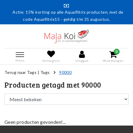
Actie: 15% korting op alle Aquafiltrix producten, met de
code Aquafiltrix15 - geldig t/m 31 augustus.
0
Menu
Verlanglijst
Inloggen
Winkelwagen
Terug naar Tags
|
Tags
90000
Producten getagd met 90000
Geen producten gevonden!...