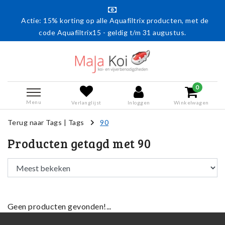
Actie: 15% korting op alle Aquafiltrix producten, met de
code Aquafiltrix15 - geldig t/m 31 augustus.
0
Menu
Verlanglijst
Inloggen
Winkelwagen
Terug naar Tags
|
Tags
90
Producten getagd met 90
Geen producten gevonden!...