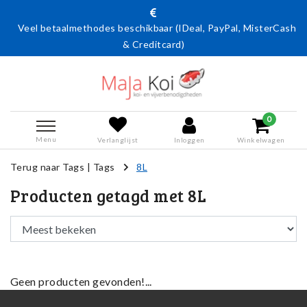
Veel betaalmethodes beschikbaar (IDeal, PayPal, MisterCash
& Creditcard)
0
Menu
Verlanglijst
Inloggen
Winkelwagen
Terug naar Tags
|
Tags
8L
Producten getagd met 8L
Geen producten gevonden!...