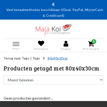
Veel betaalmethodes beschikbaar (IDeal, PayPal, MisterCash
& Creditcard)
0
Menu
Verlanglijst
Inloggen
Winkelwagen
Terug naar Tags
|
Tags
80x40x30cm
Producten getagd met 80x40x30cm
Geen producten gevonden!...