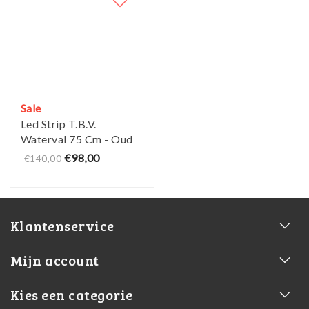
Sale
Led Strip T.B.V.
Waterval 75 Cm - Oud
model - Victoria
€98,00
€140,00
Klantenservice
Mijn account
Kies een categorie