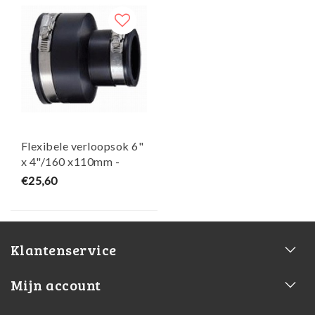
Flexibele verloopsok 6"
x 4"/160 x110mm -
AquaForte
€25,60
Klantenservice
Mijn account