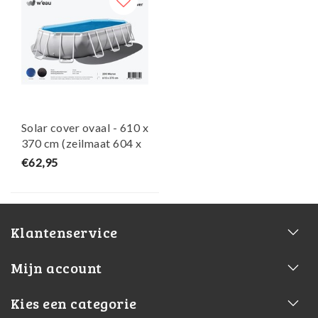
Solar cover ovaal - 610 x
370 cm (zeilmaat 604 x
364) - Zwart/Blauw -
€62,95
W'eau
Klantenservice
Mijn account
Kies een categorie