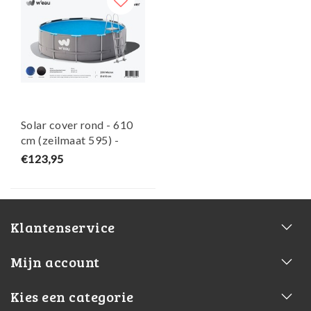
Solar cover rond - 610
cm (zeilmaat 595) -
Zwart/Blauw - W'eau
€123,95
Klantenservice
Mijn account
Kies een categorie