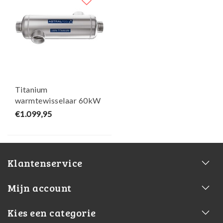
Titanium
warmtewisselaar 60kW
AstralPool
€1.099,95
Klantenservice
Mijn account
Kies een categorie