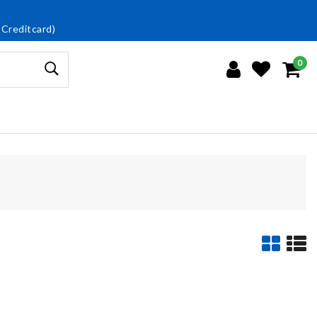
 Creditcard)
0