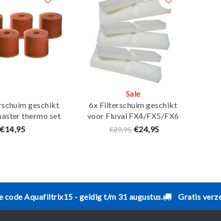
Sale
rschuim geschikt
6x Filterschuim geschikt
aster thermo set
voor Fluval FX4/FX5/FX6
6 - Maja Koi
Fine filter pad - Maja Koi
€14,95
€24,95
€29,95
e code Aquafiltrix15 - geldig t/m 31 augustus.
Gratis verz