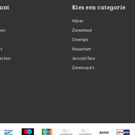
unt
Kies een categorie
Vijver
gen
Zwembad
Overige
st
Aquarium
ducten
Jacuzzi/Spa
Zwemspa's