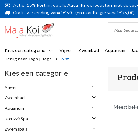
Actie: 15% korting op alle Aquafiltrix producten, met de code
Gratis verzending vanaf € 50,- (en naar België vanaf €75,00)
Kies een categorie
Vijver
Zwembad
Aquarium
Ja
Terug naar Tags
|
Tags
6 st.
Kies een categorie
Prod
Vijver
Zwembad
Aquarium
Jacuzzi/Spa
Zwemspa's