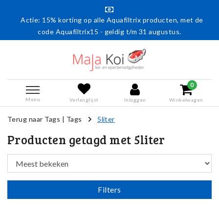
Actie: 15% korting op alle Aquafiltrix producten, met de
code Aquafiltrix15 - geldig t/m 31 augustus.
0
Menu
Verlanglijst
Inloggen
Winkelwagen
Terug naar Tags
|
Tags
5liter
Producten getagd met 5liter
Filters