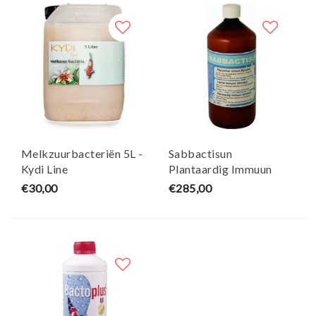
Melkzuurbacteriën 5L -
Sabbactisun
Kydi Line
Plantaardig Immuun
Stimulant 5 Liter -
€30,00
€285,00
AquaForte