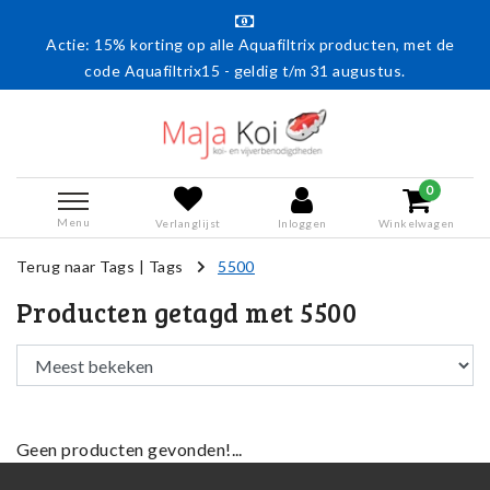
Actie: 15% korting op alle Aquafiltrix producten, met de
code Aquafiltrix15 - geldig t/m 31 augustus.
0
Menu
Verlanglijst
Inloggen
Winkelwagen
Terug naar Tags
|
Tags
5500
Producten getagd met 5500
Geen producten gevonden!...