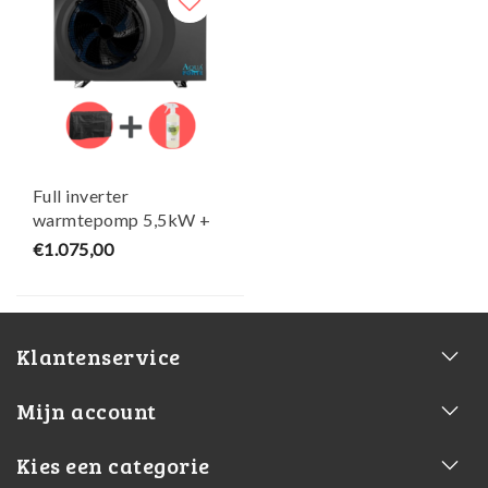
Full inverter
warmtepomp 5,5kW +
Gratis winterhoes &
€1.075,00
Heater Cleaner -
AquaForte
Klantenservice
Mijn account
Kies een categorie