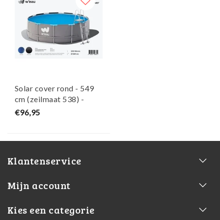
Solar cover rond - 549
cm (zeilmaat 538) -
Zwart/Blauw - W'eau
€96,95
Klantenservice
Mijn account
Kies een categorie