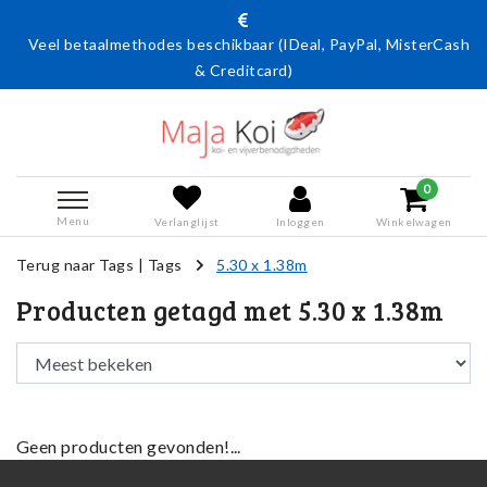
Veel betaalmethodes beschikbaar (IDeal, PayPal, MisterCash
& Creditcard)
0
Menu
Verlanglijst
Inloggen
Winkelwagen
Terug naar Tags
|
Tags
5.30 x 1.38m
Producten getagd met 5.30 x 1.38m
Geen producten gevonden!...