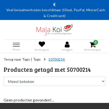
Veel betaalmethodes beschikbaar (IDeal, PayPal, MisterCash
& Creditcard)
0
Menu
Verlanglijst
Inloggen
Winkelwagen
Terug naar Tags
|
Tags
50700214
Producten getagd met 50700214
Geen producten gevonden!...