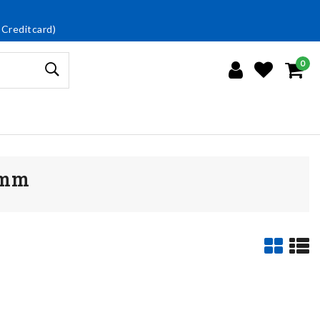
 Creditcard)
0
6mm