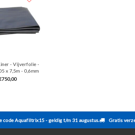
ner - Vijverfolie -
05 x 7,5m - 0,6mm
- Ubbink
€750,00
e code Aquafiltrix15 - geldig t/m 31 augustus.
Gratis verz