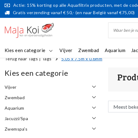
Actie: 15% korting op alle Aquafiltrix producten, met de code
Gratis verzending vanaf € 50,- (en naar België vanaf €75,00)
Kies een categorie
Vijver
Zwembad
Aquarium
Ja
Terug naar Tags
|
Tags
5.05 x 7.5m x 0.6mm
Kies een categorie
Prod
Vijver
Zwembad
Aquarium
Jacuzzi/Spa
Zwemspa's