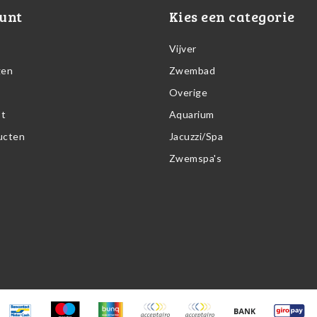
unt
Kies een categorie
Vijver
gen
Zwembad
Overige
st
Aquarium
ducten
Jacuzzi/Spa
Zwemspa's