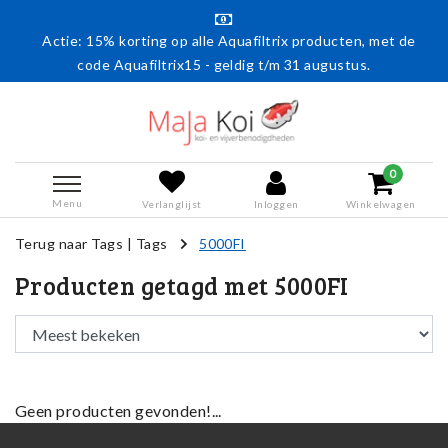
Actie: 15% korting op alle Aquafiltrix producten, met de
code Aquafiltrix15 - geldig t/m 31 augustus.
0
Menu
Verlanglijst
Inloggen
Winkelwagen
Terug naar Tags
|
Tags
5000FI
Producten getagd met 5000FI
Geen producten gevonden!...