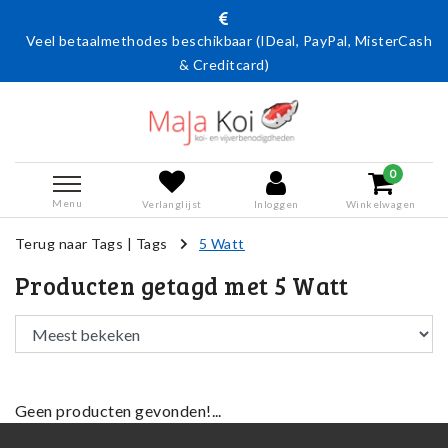
Veel betaalmethodes beschikbaar (IDeal, PayPal, MisterCash
& Creditcard)
0
Menu
Verlanglijst
Inloggen
Winkelwagen
Terug naar Tags
|
Tags
5 Watt
Producten getagd met 5 Watt
Geen producten gevonden!...