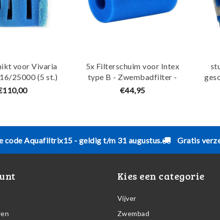
ikt voor Vivaria
5x Filterschuim voor Intex
st
16/25000 (5 st.)
type B - Zwembadfilter -
gesc
 - Maja Koi
Cartridge - Hergebruikbaar -
100
€110,00
€44,95
Bestway filter type IV - Maja
Koi
e code Aquafiltrix15 - geldig t/m 31 augustus.
Gratis verz
unt
Kies een categorie
Vijver
gen
Zwembad