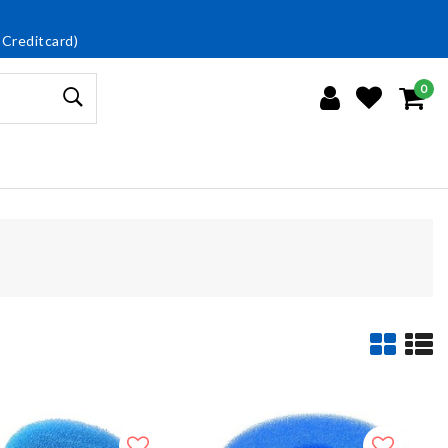
 Creditcard)
0