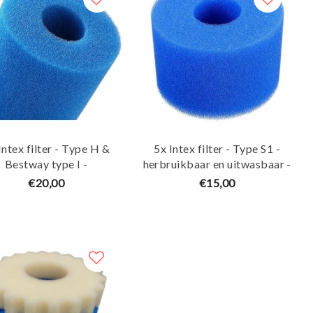
Intex filter - Type H &
5x Intex filter - Type S1 -
Bestway type I -
herbruikbaar en uitwasbaar -
uikbaar en uitwasbaar -
Maja Koi
€20,00
€15,00
Maja Koi