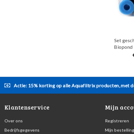
Set gesch
Biopond 
grof
Actie: 15% korting op alle Aquafiltrix producten, met d
Klantenservice
Mijn acco
Over ons
Registreren
Bedrijfsgegevens
Mijn bestellin