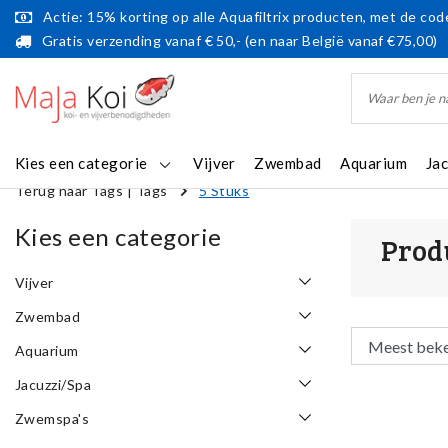
Actie: 15% korting op alle Aquafiltrix producten, met de code
Gratis verzending vanaf € 50,- (en naar België vanaf €75,00)
Kies een categorie
Vijver
Zwembad
Aquarium
Ja
Terug naar Tags
|
Tags
5 Stuks
Kies een categorie
Prod
Vijver
Zwembad
Aquarium
Jacuzzi/Spa
Zwemspa's