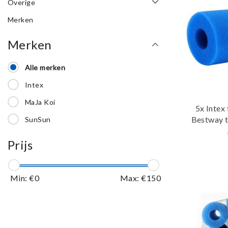
Overige
Merken
Merken
Alle merken
Intex
MaJa Koi
5x Intex 
Bestway t
SunSun
en herbru
Prijs
Min: €
0
Max: €
150