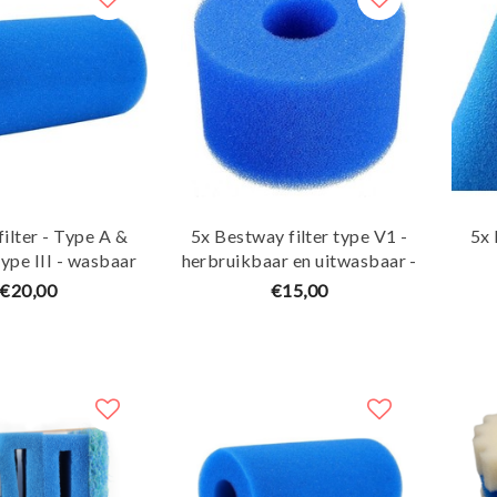
filter - Type A &
5x Bestway filter type V1 -
5x 
ype III - wasbaar
herbruikbaar en uitwasbaar -
ikbaar - Maja Koi
Maja Koi
herbr
€20,00
€15,00